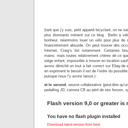
(tant que j’y suis, petit apparté bicyclant, on ne sa
plus étonnants mènent sur ce blog : Berlin à vél
bonheur, néanmoins louer un vélo pour plus de q
financièrement absurde. On peut trouver des occ
Internet, Craig’s list notamment. Certaines b
mains, mais toutes relativement chères de ce q
siège enfant, impossible à trouver en location sauf
avons déniché un tout à fait correct sur Ebay.de e
en expriment le besoin il est de l’ordre du possible
puisque nous l’y avons laissé.) :
et le second
, oeuvre collaborative (peut-être qu’u
pedalling JD, camera CB au péril de ses fesses, s
Flash version 9,0 or greater is
You have no flash plugin installed
Download latest version from
here