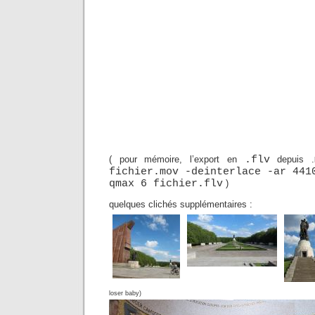
( pour mémoire, l’export en
.flv
depuis .
fichier.mov -deinterlace -ar 441
qmax 6 fichier.flv
)
quelques clichés supplémentaires :
loser baby)