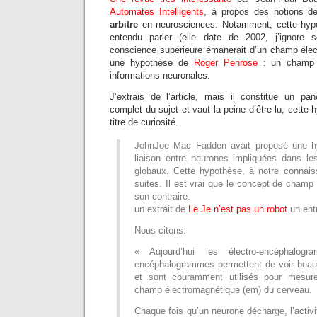
Automates Intelligents
, à propos des notions 
arbitre
en neurosciences. Notamment, cette hypo
entendu parler (elle date de 2002, j’ignore 
conscience supérieure émanerait d’un champ élect
une hypothèse de
Roger Penrose
: un champ q
informations neuronales.
J’extrais de l’article, mais il constitue un pa
complet du sujet et vaut la peine d’être lu, cette 
titre de curiosité.
JohnJoe Mac Fadden avait proposé une hy
liaison entre neurones impliquées dans le
globaux. Cette hypothèse, à notre connai
suites. Il est vrai que le concept de champ 
son contraire.
un extrait de
Le Je n’est pas un robot
un entr
Nous citons:
« Aujourd’hui les électro-encéphalog
encéphalogrammes permettent de voir beau
et sont couramment utilisés pour mesurer
champ électromagnétique (em) du cerveau.
Chaque fois qu’un neurone décharge, l’activi