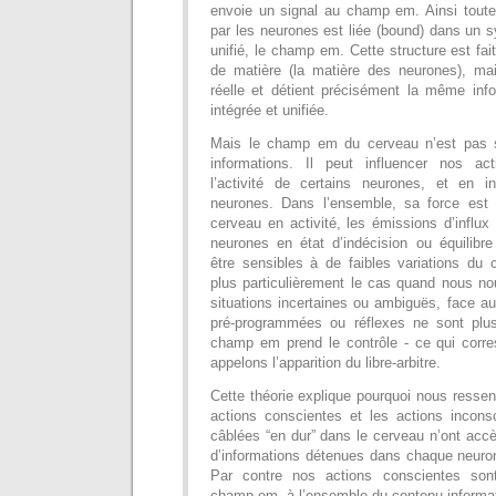
envoie un signal au champ em. Ainsi toute 
par les neurones est liée (bound) dans un
unifié, le champ em. Cette structure est fai
de matière (la matière des neurones), mai
réelle et détient précisément la même inf
intégrée et unifiée.
Mais le champ em du cerveau n’est pas 
informations. Il peut influencer nos ac
l’activité de certains neurones, et en in
neurones. Dans l’ensemble, sa force est 
cerveau en activité, les émissions d’influ
neurones en état d’indécision ou équilibre
être sensibles à de faibles variations du 
plus particulièrement le cas quand nous n
situations incertaines ou ambiguës, face au
pré-programmées ou réflexes ne sont plus
champ em prend le contrôle - ce qui corr
appelons l’apparition du libre-arbitre.
Cette théorie explique pourquoi nous resse
actions conscientes et les actions inconsc
câblées “en dur” dans le cerveau n’ont acc
d’informations détenues dans chaque neuron
Par contre nos actions conscientes son
champ em, à l’ensemble du contenu informat