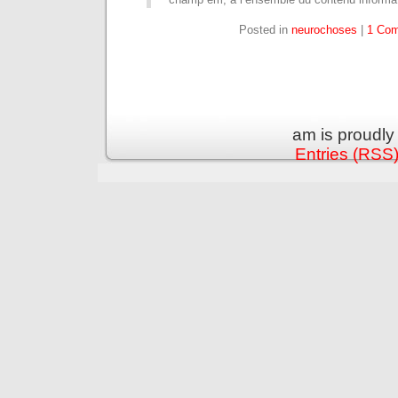
Posted in
neurochoses
|
1 Co
am is proudl
Entries (RSS