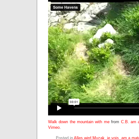
Walk down the mountain with me
from
C.B. am a
Vimeo
.
Posted in
Alles wird Muzak
,
je vois
,
am a mate