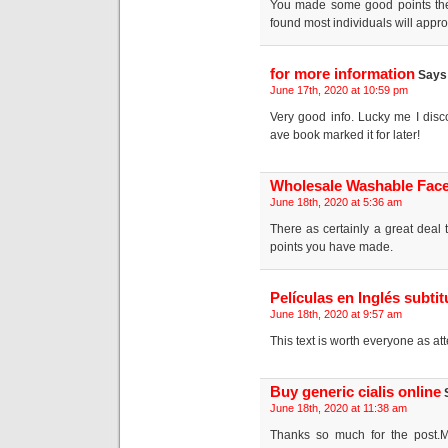
You made some good points ther
found most individuals will appro
for more information
Says
June 17th, 2020 at 10:59 pm
Very good info. Lucky me I dis
ave book marked it for later!
Wholesale Washable Fac
June 18th, 2020 at 5:36 am
There as certainly a great deal to
points you have made.
Películas en Inglés subti
June 18th, 2020 at 9:57 am
This text is worth everyone as at
Buy generic cialis online
June 18th, 2020 at 11:38 am
Thanks so much for the post.M