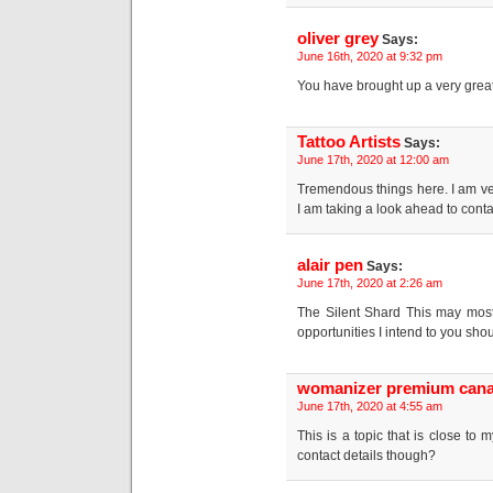
oliver grey
Says:
June 16th, 2020 at 9:32 pm
You have brought up a very great d
Tattoo Artists
Says:
June 17th, 2020 at 12:00 am
Tremendous things here. I am ver
I am taking a look ahead to conta
alair pen
Says:
June 17th, 2020 at 2:26 am
The Silent Shard This may most
opportunities I intend to you sho
womanizer premium can
June 17th, 2020 at 4:55 am
This is a topic that is close to
contact details though?