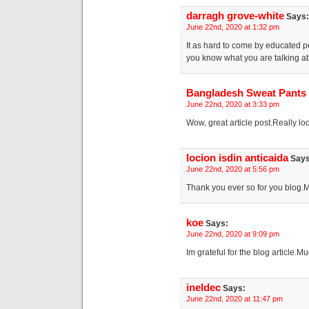
darragh grove-white
Says:
June 22nd, 2020 at 1:32 pm
It as hard to come by educated pe
you know what you are talking a
Bangladesh Sweat Pants 
June 22nd, 2020 at 3:33 pm
Wow, great article post.Really l
locion isdin anticaida
Says
June 22nd, 2020 at 5:56 pm
Thank you ever so for you blog.
koe
Says:
June 22nd, 2020 at 9:09 pm
Im grateful for the blog article.M
ineldec
Says:
June 22nd, 2020 at 11:47 pm