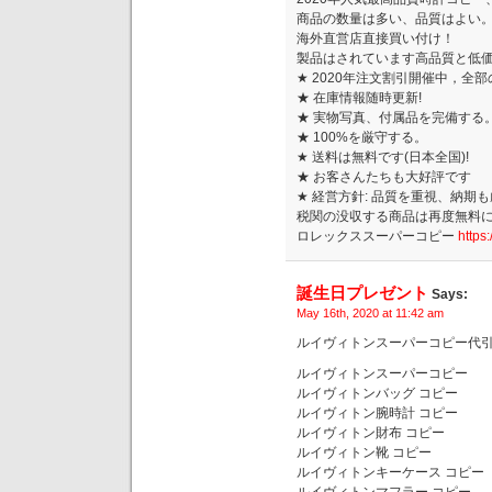
商品の数量は多い、品質はよい
海外直営店直接買い付け！
製品はされています高品質と低
★ 2020年注文割引開催中，全部
★ 在庫情報随時更新!
★ 実物写真、付属品を完備する
★ 100%を厳守する。
★ 送料は無料です(日本全国)!
★ お客さんたちも大好評です
★ 経営方針: 品質を重視、納期
税関の没収する商品は再度無料
ロレックススーパーコピー
https
誕生日プレゼント
Says:
May 16th, 2020 at 11:42 am
ルイヴィトンスーパーコピー代
ルイヴィトンスーパーコピー
ルイヴィトンバッグ コピー
ルイヴィトン腕時計 コピー
ルイヴィトン財布 コピー
ルイヴィトン靴 コピー
ルイヴィトンキーケース コピー