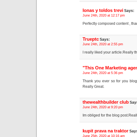
lonas y toldos trevi
Says:
June 24th, 2020 at 12:17 pm
Perfectly composed content , than
Trueptc
Says:
June 24th, 2020 at 2:55 pm
I really liked your article.Really 
"This One Marketing age
June 24th, 2020 at 5:36 pm
Thank you ever so for you blog 
Really Great.
thewealthbuilder club
Say
June 24th, 2020 at 9:20 pm
Im obliged for the blog post.Rea
kupit prava na traktor
Say
June 25th, 2020 at 10:16 am