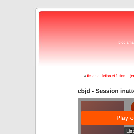
blog ama
«
fiction et fiction et fiction…
cbjd - Session inatt