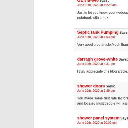
GENM-046
Says:
June 19th, 2020 at 10:23 am
Just to let you know your webpage
notebook with Linux.
Septic tank Pumping
Says
June 19th, 2020 at 1:03 pm
Very good blog article.Much tha
darragh grove-white
Says:
June 19th, 2020 at 4:31 pm
I truly appreciate this blog articl
shower doors
Says:
June 19th, 2020 at 7:29 pm
You made some first rate factor
and located most people will ass
shower panel system
Says
June 19th, 2020 at 10:00 pm