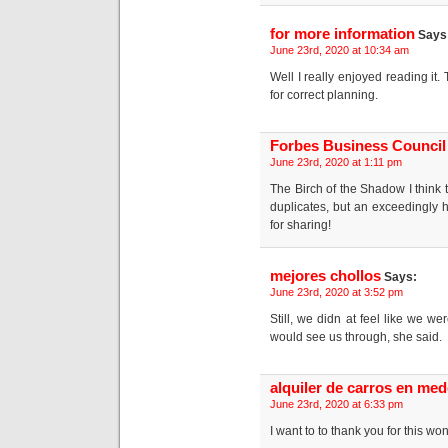
for more information
Says
June 23rd, 2020 at 10:34 am
Well I really enjoyed reading it.
for correct planning.
Forbes Business Council
June 23rd, 2020 at 1:11 pm
The Birch of the Shadow I think
duplicates, but an exceedingly h
for sharing!
mejores chollos
Says:
June 23rd, 2020 at 3:52 pm
Still, we didn at feel like we w
would see us through, she said.
alquiler de carros en med
June 23rd, 2020 at 6:33 pm
I want to to thank you for this won