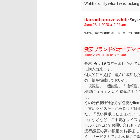
Wohh exactly what I was looking f
darragh grove-white
Says:
June 23rd, 2020 at 2:24 am
wow, awesome article.Much thank
激安ブランドのオーデマ
June 23rd, 2020 at 3:39 am
長尾 ĺ�：1973年生まれ か
に購入出来ます。
個人的に言えば、購入に成功したので、
の一部を掲載しておいた。
「視認性」「機能性」「信頼性
機能に従う」という信念のもと
う。
今の時代腕時計は必ず必要なit
「古いウイスキーがあるけど価
た」「長い間眠ったままのウイ
い」などなど、ご不要なウイス
ール・LINEにてお問い合わせく
流行感度の高い銀座のお客様に
く、サービス面でもお客様にご