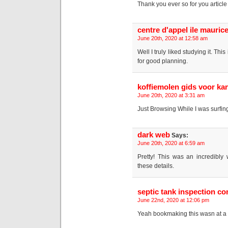
Thank you ever so for you articl
centre d'appel ile mauric
June 20th, 2020 at 12:58 am
Well I truly liked studying it. Thi
for good planning.
koffiemolen gids voor ka
June 20th, 2020 at 3:31 am
Just Browsing While I was surfing
dark web
Says:
June 20th, 2020 at 6:59 am
Pretty! This was an incredibly 
these details.
septic tank inspection c
June 22nd, 2020 at 12:06 pm
Yeah bookmaking this wasn at a s