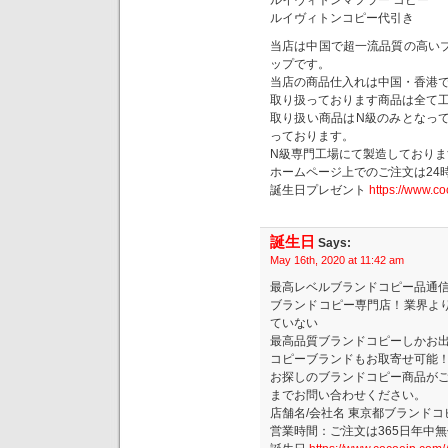
ルイヴィトンマフラー コピー
ルイヴィトンコピー代引き
当店は中国で超一流品質の高い
ップです。
当店の商品仕入れは中国・香港
取り扱っております商品は全て
取り扱い商品はN級のみとなっ
っております。
N級専門工場にて製造しており
ホームページ上でのご注文は24
誕生日プレゼント
https://www.c
誕生日
Says:
May 16th, 2020 at 11:42 am
最高レベルブランドコピー品通
ブランドコピー専門店！業界よ
ていない
最高品質ブランドコピーしかお
コピーブランドもお取寄せ可能
お探しのブランドコピー商品が
までお問い合わせください。
店舗名/会社名 東京都ブランド
営業時間：ご注文は365日年中