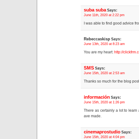
suba suba
Says:
June 11th, 2020 at 2:22 pm
I was able to find good advice fr
Rebeccaskisp
Says:
June 13th, 2020 at 8:23 am
You are my heart:
http://clickfr
SMS
Says:
June 15th, 2020 at 2:53 am
Thanks so much for the blog post
información
Says:
June 15th, 2020 at 1:26 pm
There as certainly a lot to learn a
ave made.
cinemaprostudio
Says:
June 15th, 2020 at 4:04 pm