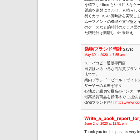
を確立し46mmという巨大なケ
質感を絶妙に合わせ、素晴らし
易くカッコいい腕時計を実現し
ムーブメントの機能や文字盤と
のケースなど腕時計のガラス面
た腕時計は素晴しい出来映え。
偽物ブランド時計
Says:
May 30th, 2020 at 7:55 am
スーパコピー通販専門店
当店はいろいろな高品質ブラン
店です。
業内ブランドコピールイヴィト
ザー第一の原則を守り
心地よい親切で最高のインター
最高品質商品を低価格で ご提供
偽物ブランド時計
https://www.co
Write_a_book_report_fo
June 2nd, 2020 at 12:51 pm
Thank you for this post. Its very i