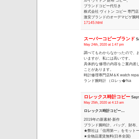
ルイヴィトン 財布 コピー,
ブランドコピー代引き
株式会社 ヴィトン コピー 専門店
激安ブランドのオーデマピゲ腕
17145.html
スーパーコピーブランド
S
May 24th, 2020 at 1:47 pm
調べてもわからなかったので、
いますが、私には高いです。
具体的な修理の内容をご案内差
ことがあります。
時計修理專門店M＆K watch r
ランド腕時計 （ロレッ�%a
ロレックス時計コピー
Say
May 25th, 2020 at 4:13 am
ロレックス時計コピー…
2019年の新素材-新作
ブランド腕時計、バッグ、財布
★弊社は「信用第一」をモット
★全物品運賃無料(日本全国)