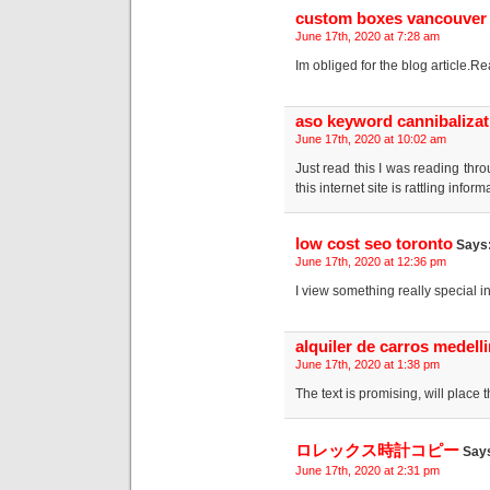
custom boxes vancouver
June 17th, 2020 at 7:28 am
Im obliged for the blog article.Re
aso keyword cannibalizat
June 17th, 2020 at 10:02 am
Just read this I was reading thro
this internet site is rattling infor
low cost seo toronto
Says
June 17th, 2020 at 12:36 pm
I view something really special in
alquiler de carros medell
June 17th, 2020 at 1:38 pm
The text is promising, will place th
ロレックス時計コピー
Say
June 17th, 2020 at 2:31 pm