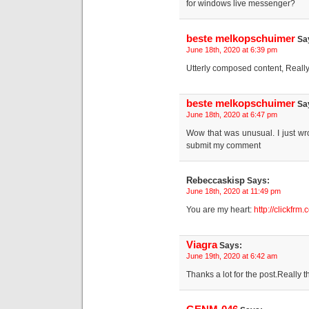
for windows live messenger?
beste melkopschuimer
Sa
June 18th, 2020 at 6:39 pm
Utterly composed content, Really
beste melkopschuimer
Sa
June 18th, 2020 at 6:47 pm
Wow that was unusual. I just wro
submit my comment
Rebeccaskisp
Says:
June 18th, 2020 at 11:49 pm
You are my heart:
http://clickfrm
Viagra
Says:
June 19th, 2020 at 6:42 am
Thanks a lot for the post.Really 