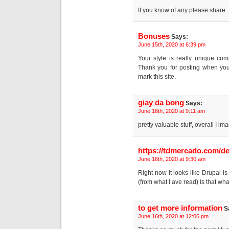
If you know of any please share.
Bonuses
Says:
June 15th, 2020 at 6:39 pm
Your style is really unique com
Thank you for posting when you 
mark this site.
giay da bong
Says:
June 16th, 2020 at 9:11 am
pretty valuable stuff, overall I i
https://tdmercado.com/d
June 16th, 2020 at 9:30 am
Right now it looks like Drupal is
(from what I ave read) Is that wh
to get more information
S
June 16th, 2020 at 12:06 pm