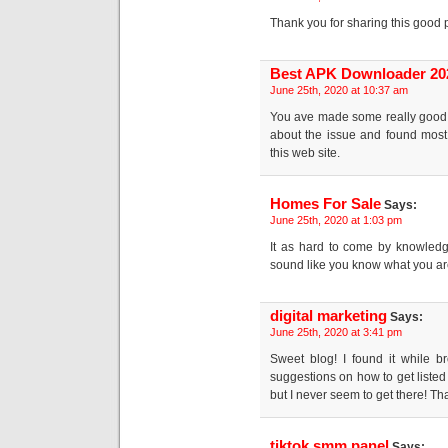
Thank you for sharing this good p
Best APK Downloader 20
June 25th, 2020 at 10:37 am
You ave made some really good po
about the issue and found most 
this web site.
Homes For Sale
Says:
June 25th, 2020 at 1:03 pm
It as hard to come by knowledg
sound like you know what you ar
digital marketing
Says:
June 25th, 2020 at 3:41 pm
Sweet blog! I found it while
suggestions on how to get listed
but I never seem to get there! T
tiktok smm panel
Says: