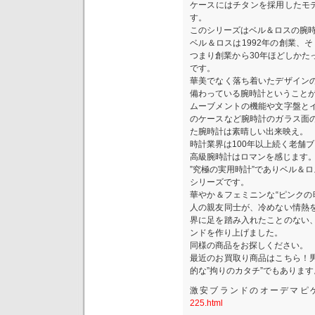
ケースにはチタンを採用したモデ
す。
このシリーズはベル＆ロスの腕
ベル＆ロスは1992年の創業、
つまり創業から30年ほどしかた
です。
華美でなく落ち着いたデザイン
備わっている腕時計ということ
ムーブメントの機能や文字盤と
のケースなど腕時計のガラス面
た腕時計は素晴しい出来映え。
時計業界は100年以上続く老舗
高級腕時計はロマンを感じます
”究極の実用時計”でありベル＆ロ
シリーズです。
華やか＆フェミニンな“ピンクの
人の親友同士が、冷めない情熱
界に足を踏み入れたことのない
ンドを作り上げました。
同様の商品をお探しください。
最近のお買取り商品はこちら！
的な”拘りのカタチ”でもあります
激安ブランドのオーデマピ
225.html