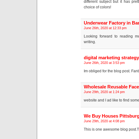
different subject but it has p
choice of colors!
Underwear Factory in Ba
June 26th, 2020 at 12:33 pm
Looking forward to reading mo
writing.
digital marketing strategy
June 26th, 2020 at 3:53 pm
Im obliged for the blog post. Fant
Wholesale Reusable Face 
June 29th, 2020 at 1:24 pm
website and I ad like to find som
We Buy Houses Pittsbur
June 29th, 2020 at 4:08 pm
This is one awesome blog post.T