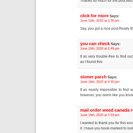
Thanks so much for the post.Much
click for more
Says:
June 16th, 2020 at 2:39 pm
Say, you got a nice post.Really t
you can check
Says:
June 16th, 2020 at 2:49 pm
It as very trouble-free to find 
as I found this
stoner parch
Says:
June 16th, 2020 at 4:30 pm
It as nearly impossible to find w
however, you seem like you know
mail order weed canada 
June 16th, 2020 at 7:03 pm
I wanted to thank you for this excel
it. I have you book-marked to loo