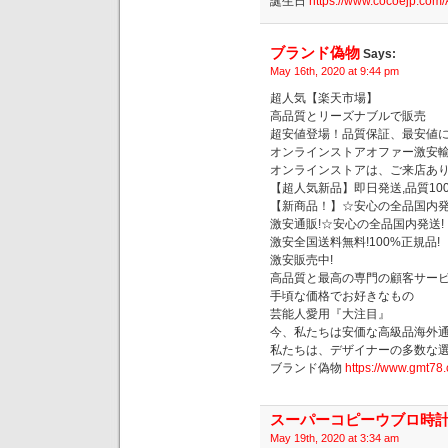
誕生日
https://www.cocoejp.com
ブランド偽物
Says:
May 16th, 2020 at 9:44 pm
超人気【楽天市場】
高品質とリーズナブルで販売
超安値登場！品質保証、最安値
オンラインストアオファー激安
オンラインストアは、ご来店あり
【超人気新品】即日発送,品質100
【新商品！】☆安心の全品国内発
激安通販!☆安心の全品国内発送!
激安全国送料無料!100%正規品!
激安販売中!
高品質と最高の専門の顧客サー
手頃な価格でお好きなもの
芸能人愛用『大注目』
今、私たちは安価な高級品海外
私たちは、デザイナーの多数な
ブランド偽物
https://www.gmt78
スーパーコピーウブロ時
May 19th, 2020 at 3:34 am