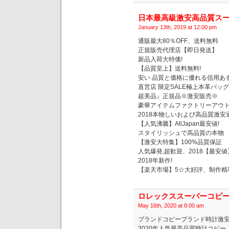
日本最高級激安高品質スー
January 13th, 2019 at 12:00 pm
通販最大80％OFF、送料無料
正規販売代理店【即日発送】
新品入荷大特価!
【品質至上】送料無料!
安い 品質と価格に優れる信用ある
直営店 限定SALE極上本革バッグ
超美品』正規品※激安販売※
豪華アイテムファクトリーアウ
2018本物しいおよび高品質激安
【人気沸騰】AllJapan最安値!
スタイリッシュで高品質の本物
【激安大特集】100%品質保証
人気爆発,超歓迎、2018【最安値
2018年新作!
【楽天市場】5☆大好評、制作精巧
ロレックススーパーコピ
May 16th, 2020 at 8:00 am
ブランドコピーブランド時計激
2020年人気最高品質時計コピ