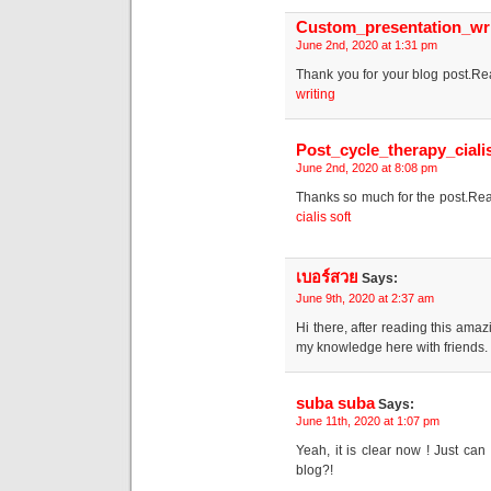
Custom_presentation_wri
June 2nd, 2020 at 1:31 pm
Thank you for your blog post.Re
writing
Post_cycle_therapy_ciali
June 2nd, 2020 at 8:08 pm
Thanks so much for the post.Real
cialis soft
เบอร์สวย
Says:
June 9th, 2020 at 2:37 am
Hi there, after reading this ama
my knowledge here with friends.
suba suba
Says:
June 11th, 2020 at 1:07 pm
Yeah, it is clear now ! Just ca
blog?!