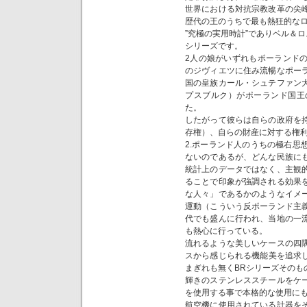
世界における対抗宗教改革の尖
歴代の王のうちで最も熱狂的な
”究極の実用時計”でありベル＆ロ
シリーズです。
2人の娘がいずれもポーランド
のジヴィエツに住み流暢なポー
国の皇族カール・シュテファン
プスブルク）がポーランド国王
た。
したがって彼らは自らの政府を
存権）、自らの財産に対する権
2.ポーランド人のうちの極右思
ないのであるが、どんな民族に
統計上のデータではなく、主観
ることで印象が強調される効果
な人々」であるかのようなイメ
運動（こういう反ポーランド主
代でも盛んに行われ、当地の一
も熱心に行っている。
流れるような美しいケースの四
スから感じられる機能美を追求した
まぎれも無くBRシリーズそのも
輝きのステンレススチールをケ
を使用する事で本格的な使用に
航空機に使用されている計器を