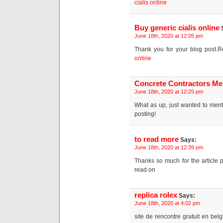
cialis online
Buy generic cialis online
June 18th, 2020 at 12:05 pm
Thank you for your blog post.R
online
Concrete Contractors Me
June 18th, 2020 at 12:25 pm
What as up, just wanted to mentio
posting!
to read more
Says:
June 18th, 2020 at 12:39 pm
Thanks so much for the article p
read on
replica rolex
Says:
June 18th, 2020 at 4:02 pm
site de rencontre gratuit en be