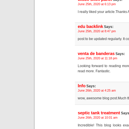
June 25th, 2020 at 6:13 pm
I really liked your article.Thank
edu backlink
Says:
June 25th, 2020 at 8:47 pm
post to be updated regularly. It c
venta de banderas
Says:
June 25th, 2020 at 11:18 pm
Looking forward to reading more.
read more. Fantastic.
Info
Says:
June 26th, 2020 at 4:25 am
wow, awesome blog post.Much th
septic tank treatment
Says
June 26th, 2020 at 10:01 am
Incredible! This blog looks ex